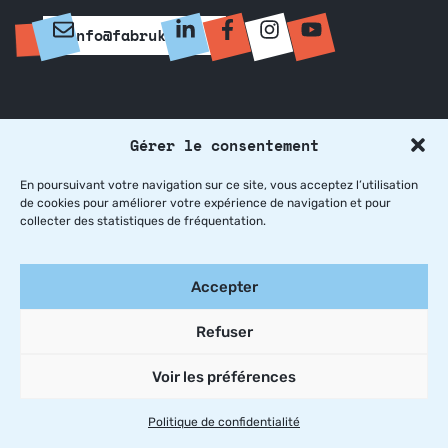
info@fabruka.be
Gérer le consentement
La fabrique à initiatives,
En poursuivant votre navigation sur ce site, vous acceptez l’utilisation
sociale et bruxelloise
de cookies pour améliorer votre expérience de navigation et pour
collecter des statistiques de fréquentation.
© Fabruka 2026
Politique de confidentialité
Accepter
Refuser
Voir les préférences
Politique de confidentialité