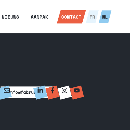
NIEUWS
AANPAK
CONTACT
FR
NL
info@fabruka.be